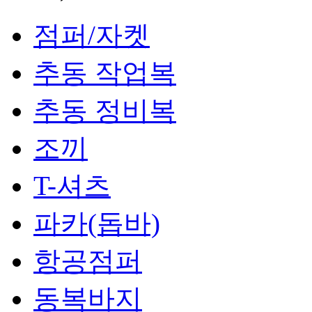
점퍼/자켓
추동 작업복
추동 정비복
조끼
T-셔츠
파카(돕바)
항공점퍼
동복바지