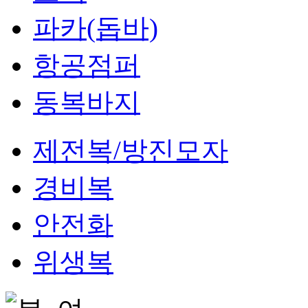
파카(돕바)
항공점퍼
동복바지
제전복/방진모자
경비복
안전화
위생복