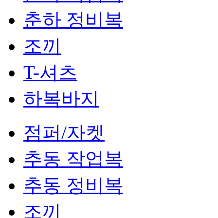
춘하 정비복
조끼
T-셔츠
하복바지
점퍼/자켓
추동 작업복
추동 정비복
조끼