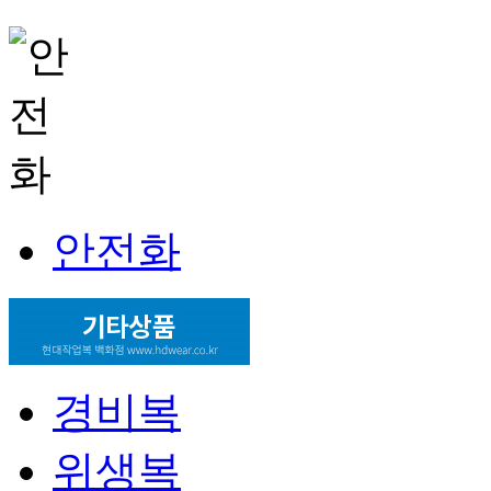
안전화
경비복
위생복