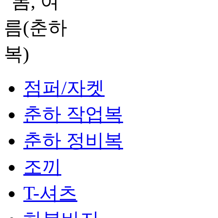
점퍼/자켓
춘하 작업복
춘하 정비복
조끼
T-셔츠