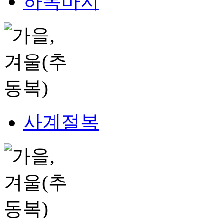
하복바지
사계절복