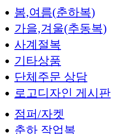
봄,여름(춘하복)
가을,겨울(추동복)
사계절복
기타상품
단체주문 상담
로고디자인 게시판
점퍼/자켓
춘하 작업복