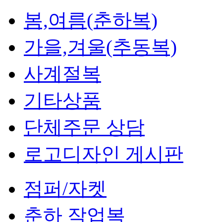
봄,여름(춘하복)
가을,겨울(추동복)
사계절복
기타상품
단체주문 상담
로고디자인 게시판
점퍼/자켓
춘하 작업복