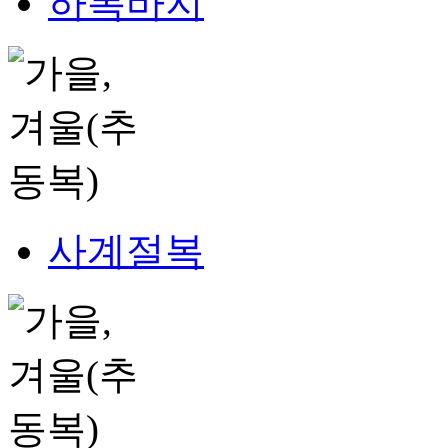
하복바지
사계절복