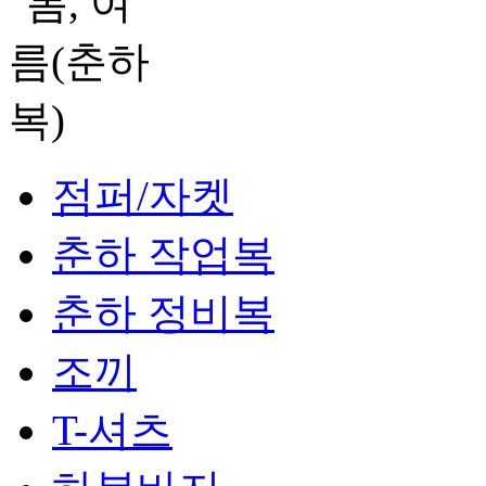
점퍼/자켓
춘하 작업복
춘하 정비복
조끼
T-셔츠