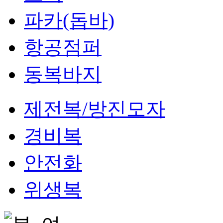
파카(돕바)
항공점퍼
동복바지
제전복/방진모자
경비복
안전화
위생복