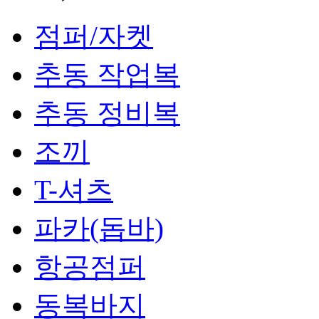
점퍼/자켓
추동 작업복
추동 정비복
조끼
T-셔츠
파카(돕바)
항공점퍼
동복바지