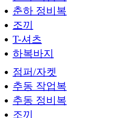
춘하 정비복
조끼
T-셔츠
하복바지
점퍼/자켓
추동 작업복
추동 정비복
조끼