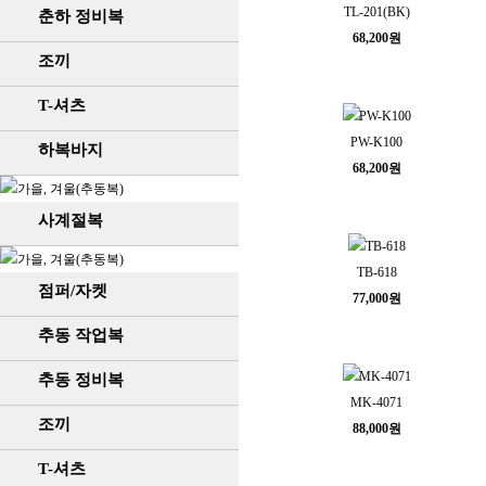
TL-201(BK)
춘하 정비복
68,200원
조끼
T-셔츠
PW-K100
하복바지
68,200원
사계절복
TB-618
점퍼/자켓
77,000원
추동 작업복
추동 정비복
MK-4071
조끼
88,000원
T-셔츠