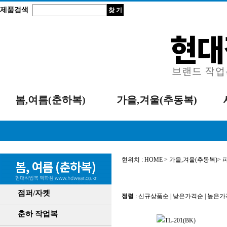
제품검색
봄,여름(춘하복)
가을,겨울(추동복)
현위치 :
HOME
>
가을,겨울(추동복)
>
점퍼/자켓
정렬
:
신규상품순
|
낮은가격순
|
높은가
춘하 작업복